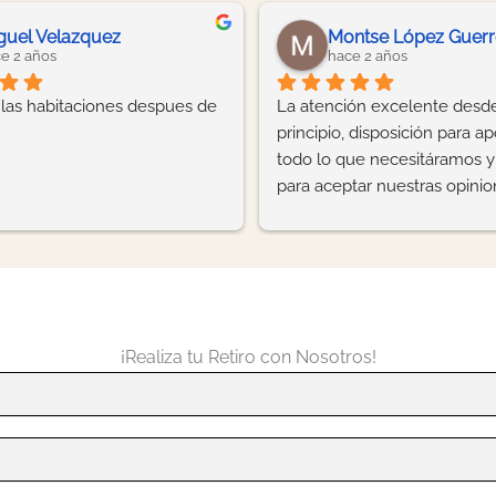
Diana Karina
ace 2 años
hace 2 años
ad que sigo encantada con mi 
Hermosa experiencia en m
desde el principio Anita 
🤩, estuvo excelente, hub
 planner fue de lo más amable 
dedicación y profesionalis
sional y nos ayudó y guió para 
detalle, el ejecutivo estuvo
 saliera de lo mejor. Y así fue, 
siempre al pendiente ante 
ación, la comida, la música y el 
duda y coordinando en tod
Todo la verdad muy bonito y 
momento. Recomiendo 1
fesional, mis compañeros, mi 
 y yo quedamos muy muy 
os de verdad con el resultado 
¡Realiza tu Retiro con Nosotros!
diga como disfrutamos la fiesta.  
 gracias