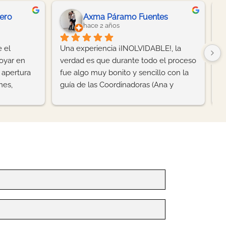
Luz María Aracely Hernández Espinoza
Geronimo Arturo
hace 3 años
i graduación
Un lugar increíble para organizar tu 
o mucha 
boda,  tienen varios espacios para ello, 
mo en cada 
agradecemos a Ana y Brenda su 
 increíble 
atención y profesionalimos, aunque 
cualquier 
cayó una tormenta increíble y cambió 
o 
toda la logística, lograron sacar avante 
00%
el evento, todos los invitados 
estuvieron encantados con el servicio 
y la cena estuvo muy rica, los platillos 
calientes y el postre delicioso.Sin duda 
recomiendo este lugar para su evento.