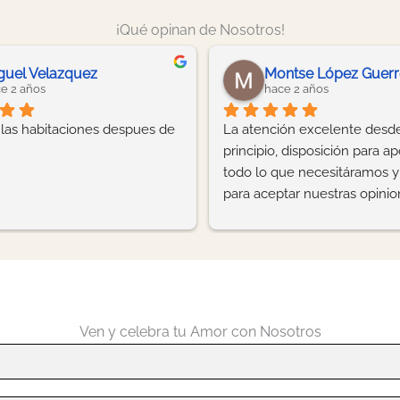
¡Qué opinan de Nosotros!
Diana Karina
hace 2 años
hac
De verdad que sigo encantada con mi 
Hermosa 
so 
evento, desde el principio Anita 
🤩, estuv
 
nuestra planner fue de lo más amable 
dedicació
y profesional y nos ayudó y guió para 
detalle, e
al 
que todo saliera de lo mejor. Y así fue, 
siempre a
la decoración, la comida, la música y el 
duda y co
ue 
lugar. Todo la verdad muy bonito y 
momento
muy profesional, mis compañeros, mi 
familia y yo quedamos muy muy 
 
contentos de verdad con el resultado 
Ven y celebra tu Amor con Nosotros
y ni se diga como disfrutamos la fiesta.  
Gracias gracias