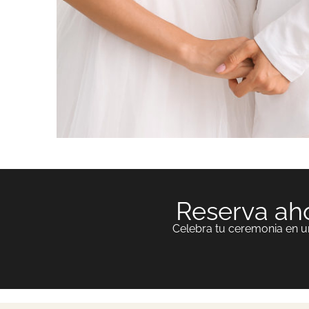
Reserva aho
Celebra tu ceremonia en u