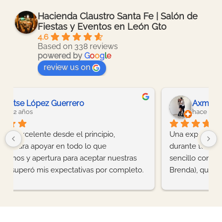
Hacienda Claustro Santa Fe | Salón de
Fiestas y Eventos en León Gto
4.6
Based on 338 reviews
powered by
G
o
o
g
l
e
review us on
Axma Páramo Fuentes
hace 2 años
Una experiencia ¡INOLVIDABLE!, la verdad es que 
durante todo el proceso fue algo muy bonito y 
sencillo con la guía de las Coordinadoras (Ana y 
Brenda), quiénes estuvieron siempre al pie de la 
letra, para ayudarnos con todas las inquietudes o 
problemas que se iban presentando, sus ideas 
ayudaron a que nuestra boda sea LEGENDARIA, 
ya que todos nuestros invitados estuvieron felices.