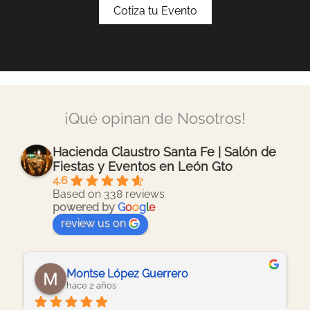
Cotiza tu Evento
¡Qué opinan de Nosotros!
Hacienda Claustro Santa Fe | Salón de
Fiestas y Eventos en León Gto
4.6
Based on 338 reviews
powered by
G
o
o
g
l
e
review us on
Montse López Guerrero
hace 2 años