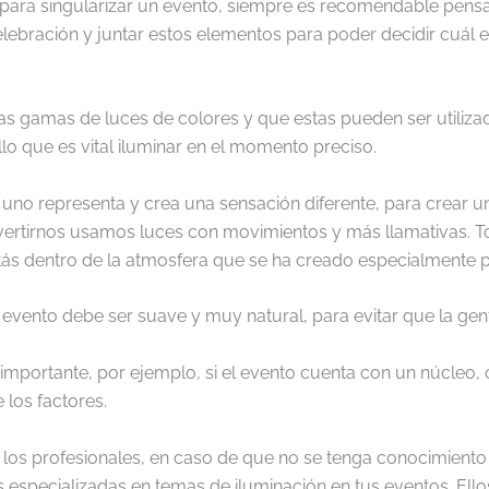
 para singularizar un evento, siempre es recomendable pensar 
elebración y juntar estos elementos para poder decidir cuál e
s gamas de luces de colores y que estas pueden ser utilizad
o que es vital iluminar en el momento preciso.
 uno representa y crea una sensación diferente, para crear 
 divertirnos usamos luces con movimientos y más llamativas.
tás dentro de la atmosfera que se ha creado especialmente pa
l evento debe ser suave y muy natural, para evitar que la gen
mportante, por ejemplo, si el evento cuenta con un núcleo, c
 los factores.
los profesionales, en caso de que no se tenga conocimiento 
 especializadas en temas de iluminación en tus eventos. Ell