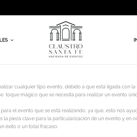
LES
I
lizar cualquier tipo evento, debido a que está ligada con la
se toque mágico que se necesita para realizar un evento úni
a para el evento que se está realizando, ya que, esto nos ayud
s la pieza clave para la particularización de un evento y en 
n éxito o un total fracaso.