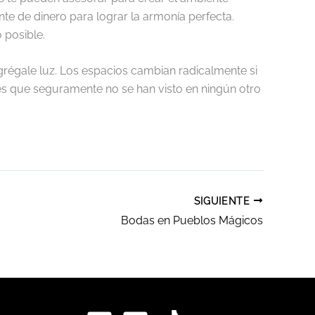
te de dinero para lograr la armonía perfecta.
 posible.
agrégale luz. Los espacios cambian radicalmente si
les que seguramente no se han visto en ningún otro
SIGUIENTE
Bodas en Pueblos Mágicos