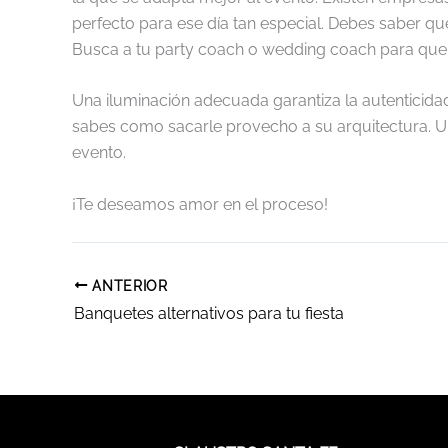
perfecto para ese día tan especial. Debes saber qu
Busca a tu party coach o wedding coach para que 
Una iluminación adecuada garantiza la autenticidad
sabes como sacarle provecho a su arquitectura. Un 
evento.
¡Te deseamos amor en el proceso!
ANTERIOR
Banquetes alternativos para tu fiesta