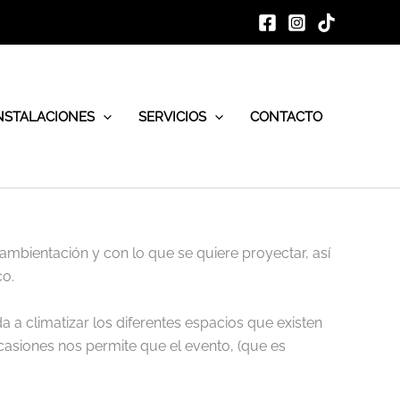
NSTALACIONES
SERVICIOS
CONTACTO
 ambientación y con lo que se quiere proyectar, así
co.
a a climatizar los diferentes espacios que existen
ocasiones nos permite que el evento, (que es