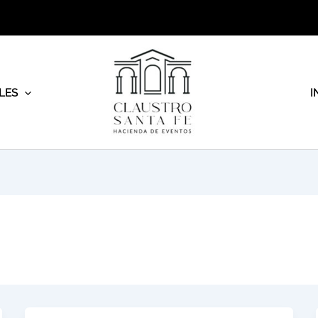
LES
I